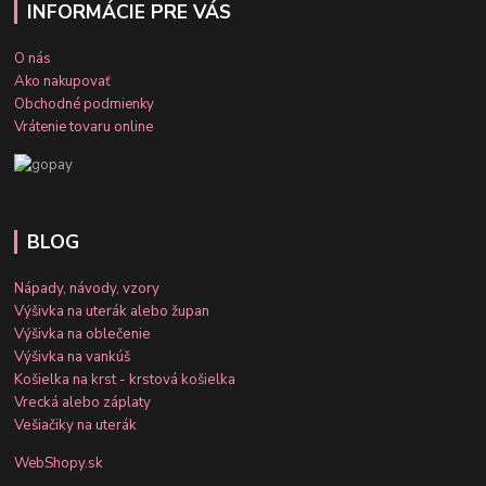
INFORMÁCIE PRE VÁS
O nás
Ako nakupovať
Obchodné podmienky
Vrátenie tovaru online
BLOG
Nápady, návody, vzory
Výšivka na uterák alebo župan
Výšivka na oblečenie
Výšivka na vankúš
Košielka na krst - krstová košielka
Vrecká alebo záplaty
Vešiačiky na uterák
WebShopy.sk