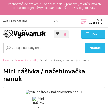
Prednostné vyhotovenie - odoslanie do 2 pracovných dní si môžete
pridať do objednávky ako samostatnú položku objednávky.
0
ks
EUR
+421 903 668 596
za
0 EUR
Menu
Hľadať
Úvod
Mini nažehlovačky
Mini nášivka / nažehlovačka nanuk
Mini nášivka / nažehlovačka
nanuk