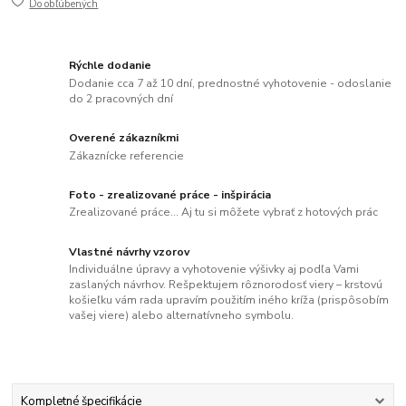
Do obľúbených
Rýchle dodanie
Dodanie cca 7 až 10 dní, prednostné vyhotovenie - odoslanie
do 2 pracovných dní
Overené zákazníkmi
Zákaznícke referencie
Foto - zrealizované práce - inšpirácia
Zrealizované práce... Aj tu si môžete vybrať z hotových prác
Vlastné návrhy vzorov
Individuálne úpravy a vyhotovenie výšivky aj podľa Vami
zaslaných návrhov. Rešpektujem rôznorodosť viery – krstovú
košieľku vám rada upravím použitím iného kríža (prispôsobím
vašej viere) alebo alternatívneho symbolu.
Kompletné špecifikácie