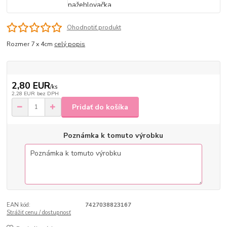
Ohodnotiť produkt
Rozmer 7 x 4cm
celý popis
2,80 EUR
/
ks
2,28 EUR
bez DPH
Pridať do košíka
Poznámka k tomuto výrobku
EAN kód:
7427038823167
Strážiť cenu / dostupnosť