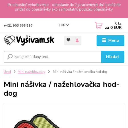
Prednostné vyhotovenie - odoslanie do 2 pracovných dní si môžete
pridať do objednávky ako samostatnú položku objednávky.
0
ks
EUR
+421 903 668 596
za
0 EUR
Menu
Hľadať
Úvod
Mini nažehlovačky
Mini nášivka / nažehlovačka hod-dog
Mini nášivka / nažehlovačka hod-
dog