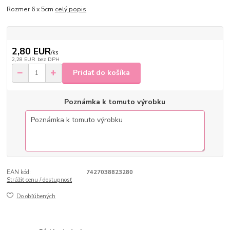
Rozmer 6 x 5cm
celý popis
2,80 EUR
/
ks
2,28 EUR
bez DPH
Pridať do košíka
Poznámka k tomuto výrobku
EAN kód:
7427038823280
Strážiť cenu / dostupnosť
Do obľúbených