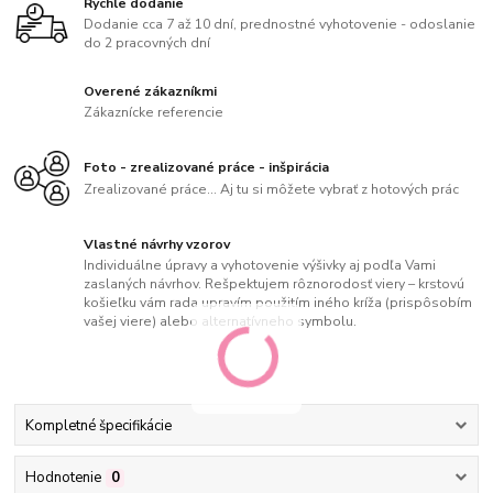
Rýchle dodanie
Dodanie cca 7 až 10 dní, prednostné vyhotovenie - odoslanie
do 2 pracovných dní
Overené zákazníkmi
Zákaznícke referencie
Foto - zrealizované práce - inšpirácia
Zrealizované práce... Aj tu si môžete vybrať z hotových prác
Vlastné návrhy vzorov
Individuálne úpravy a vyhotovenie výšivky aj podľa Vami
zaslaných návrhov. Rešpektujem rôznorodosť viery – krstovú
košieľku vám rada upravím použitím iného kríža (prispôsobím
vašej viere) alebo alternatívneho symbolu.
Kompletné špecifikácie
Hodnotenie
0