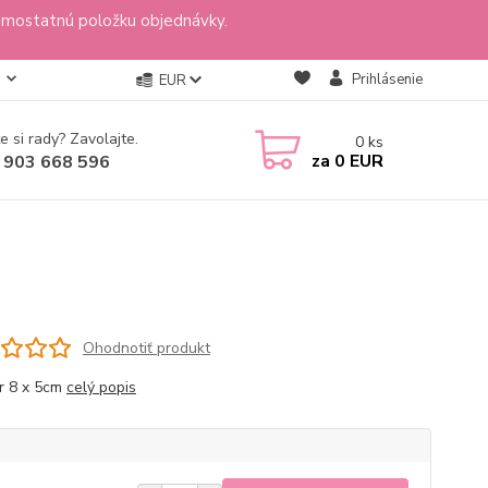
amostatnú položku objednávky.
Prihlásenie
EUR
e si rady? Zavolajte.
0
ks
za
0 EUR
 903 668 596
Ohodnotiť produkt
r 8 x 5cm
celý popis