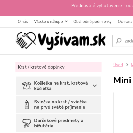
Prednostné vyhotovenie - odo
O nás
Všetko o nákupe
Obchodné podmienky
Ochrana
Úvod
M
Krst / krstové doplnky
Mini
Košieľka na krst, krstová
košieľka
Sviečka na krst / sviečka
na prvé sväté príjmanie
Darčekové predmety a
bižutéria