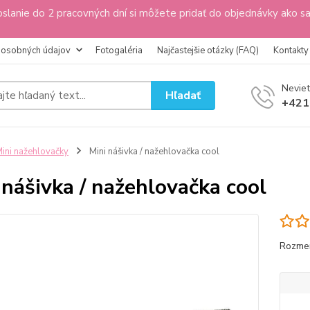
slanie do 2 pracovných dní si môžete pridať do objednávky ako s
 osobných údajov
Fotogaléria
Najčastejšie otázky (FAQ)
Kontakty
Neviet
Hľadať
+421
ini nažehlovačky
Mini nášivka / nažehlovačka cool
 nášivka / nažehlovačka cool
Rozme