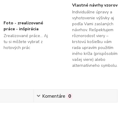
Vlastné návrhy vzorov
Individuálne úpravy a
vyhotovenie výšivky aj
Foto - zrealizované
podľa Vami zaslaných
práce - inšpirácia
návrhov. Rešpektujem
Zrealizované práce... Aj
rôznorodosť viery –
tu si môžete vybrať z
krstovú košieľku vám
hotových prác
rada upravím použitím
iného kríža (prispôsobím
vašej viere) alebo
alternatívneho symbolu.
Komentáre
0