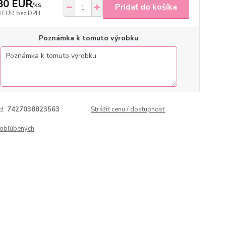
80 EUR
/
ks
Pridať do košíka
8 EUR
bez DPH
Poznámka k tomuto výrobku
d:
7427038823563
Strážiť cenu / dostupnosť
obľúbených