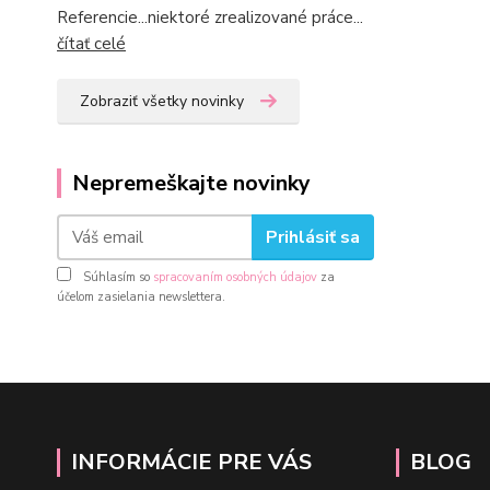
Referencie...niektoré zrealizované práce...
čítať celé
Zobraziť všetky novinky
Nepremeškajte novinky
Prihlásiť sa
Súhlasím so
spracovaním osobných údajov
za
účelom zasielania newslettera.
INFORMÁCIE PRE VÁS
BLOG