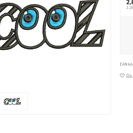
2,
2,2
EAN kó
Do 