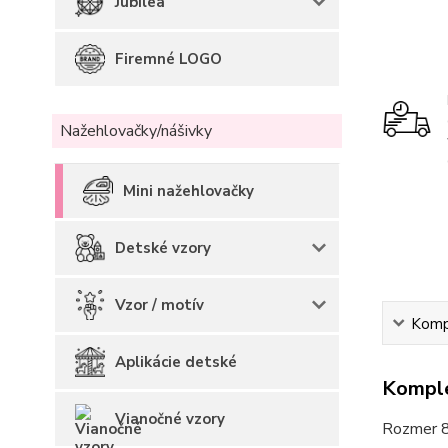
Jubilea
Firemné LOGO
Nažehlovačky/nášivky
Mini nažehlovačky
Detské vzory
Vzor / motív
Kompl
Aplikácie detské
Komple
Vianočné vzory
Rozmer 8