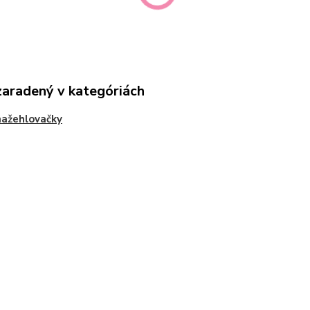
zaradený v kategóriách
nažehlovačky