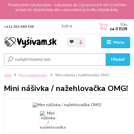
Prednostné vyhotovenie - odoslanie do 2 pracovných dní si môžete
pridať do objednávky ako samostatnú položku objednávky.
0
ks
EUR
+421 903 668 596
za
0 EUR
Menu
Hľadať
Úvod
Mini nažehlovačky
Mini nášivka / nažehlovačka OMG!
Mini nášivka / nažehlovačka OMG!