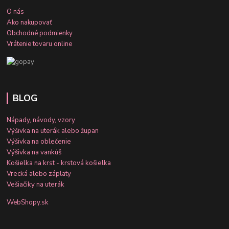
O nás
Ako nakupovať
Obchodné podmienky
Vrátenie tovaru online
BLOG
Nápady, návody, vzory
Výšivka na uterák alebo župan
Výšivka na oblečenie
Výšivka na vankúš
Košielka na krst - krstová košielka
Vrecká alebo záplaty
Vešiačiky na uterák
WebShopy.sk