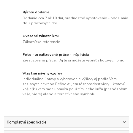
Rýchle dodanie
Dodanie cca 7 až 10 dní, prednostné vyhotovenie - odoslanie
do 2 pracovných dní
Overené zákazníkmi
Zákaznícke referencie
Foto - zrealizované práce - inšpirácia
Zrealizované práce... Aj tu si môžete vybrať z hotových prác
Vlastné návrhy vzorov
Individuálne úpravy a vyhotovenie výšivky aj podľa Vami
zaslaných návrhov. Rešpektujem rôznorodosť viery – krstovú
košieľku vám rada upravím použitím iného kríža (prispôsobím
vašej viere) alebo alternatívneho symbolu.
Kompletné špecifikácie