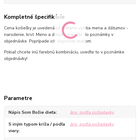
Kompletné špecifikácie
Cena košieľky je uvedená už vrátane vyšitia mena a dátumov -
narodenie, krst. Meno a dátumy napíšte do poznámky v
objednávke. Poprípade ich dopošlite mailom.
Pokiaľ chcete inú farebnú kombináciu, uveďte to v poznámke
objednávky!
Parametre
Nápis Som Božie dieťa
áno, podľa požiadavky
S iným typom kríža / podľa
áno, podľa požiadavky
viery