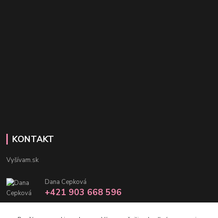
KONTAKT
Vyšívam.sk
Dana Cepková
+421 903 668 596
info@vysivam.sk