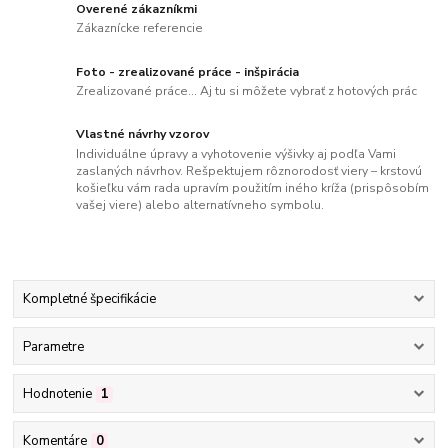
Overené zákazníkmi
Zákaznícke referencie
Foto - zrealizované práce - inšpirácia
Zrealizované práce... Aj tu si môžete vybrať z hotových prác
Vlastné návrhy vzorov
Individuálne úpravy a vyhotovenie výšivky aj podľa Vami
zaslaných návrhov. Rešpektujem rôznorodosť viery – krstovú
košieľku vám rada upravím použitím iného kríža (prispôsobím
vašej viere) alebo alternatívneho symbolu.
Kompletné špecifikácie
Parametre
Hodnotenie
1
Komentáre
0