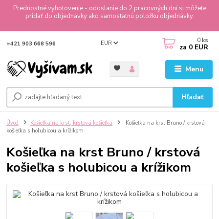
Prednostné vyhotovenie - odoslanie do 2 pracovných dní si môžete
pridať do objednávky ako samostatnú položku objednávky.
0
ks
EUR
+421 903 668 596
za
0 EUR
Menu
Hľadať
Úvod
Košieľka na krst, krstová košieľka
Košieľka na krst Bruno / krstová
košieľka s holubicou a krížikom
Košieľka na krst Bruno / krstová
košieľka s holubicou a krížikom