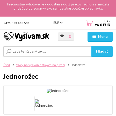
Prednostné vyhotovenie - odoslanie do 2 pracovných dní si môžete
pridať do objednávky ako samostatnú položku objednávky.
0
ks
EUR
+421 903 668 596
za
0 EUR
Menu
Hľadať
Úvod
Vzory na vyšívanie strojom na predaj
Jednorožec
Jednorožec