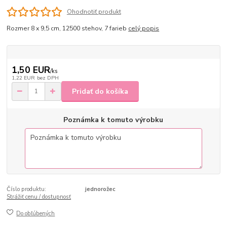
Ohodnotiť produkt
Rozmer 8 x 9,5 cm, 12500 stehov, 7 farieb
celý popis
1,50 EUR
/
ks
1,22 EUR
bez DPH
Pridať do košíka
Poznámka k tomuto výrobku
Číslo produktu:
jednorožec
Strážiť cenu / dostupnosť
Do obľúbených