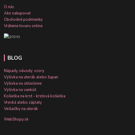
O nás
Ako nakupovať
Obchodné podmienky
Vrátenie tovaru online
BLOG
Nápady, návody, vzory
Výšivka na uterák alebo župan
Výšivka na oblečenie
Výšivka na vankúš
Košielka na krst - krstová košielka
Vrecká alebo záplaty
Vešiačiky na uterák
WebShopy.sk