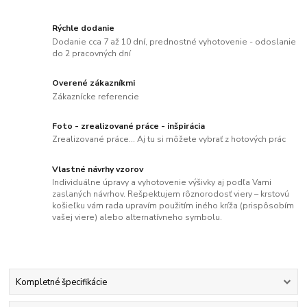
Rýchle dodanie
Dodanie cca 7 až 10 dní, prednostné vyhotovenie - odoslanie
do 2 pracovných dní
Overené zákazníkmi
Zákaznícke referencie
Foto - zrealizované práce - inšpirácia
Zrealizované práce... Aj tu si môžete vybrať z hotových prác
Vlastné návrhy vzorov
Individuálne úpravy a vyhotovenie výšivky aj podľa Vami
zaslaných návrhov. Rešpektujem rôznorodosť viery – krstovú
košieľku vám rada upravím použitím iného kríža (prispôsobím
vašej viere) alebo alternatívneho symbolu.
Kompletné špecifikácie